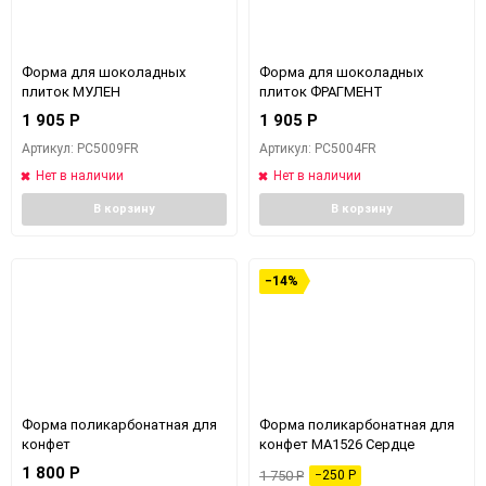
Форма для шоколадных
Форма для шоколадных
плиток МУЛЕН
плиток ФРАГМЕНТ
1 905
Р
1 905
Р
Артикул: PC5009FR
Артикул: PC5004FR
Нет в наличии
Нет в наличии
В корзину
В корзину
−14%
Форма поликарбонатная для
Форма поликарбонатная для
конфет
конфет MA1526 Сердце
1 800
Р
1 750
Р
−250
Р