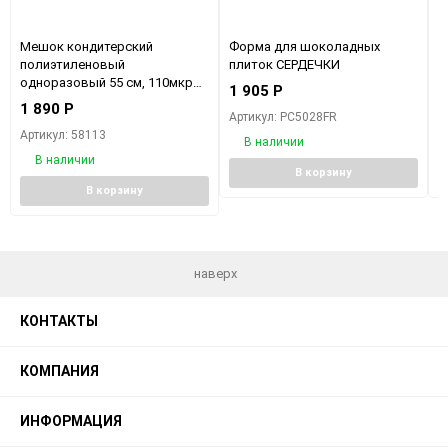
Мешок кондитерский
Форма для шоколадных
K
полиэтиленовый
плиток СЕРДЕЧКИ
о
одноразовый 55 см, 110мкр
1 905
Р
1
(рулон 100 шт.)
1 890
Р
Артикул: PC5028FR
А
Артикул: 58113
В наличии
В наличии
В корзину
В корзину
наверх
КОНТАКТЫ
КОМПАНИЯ
ИНФОРМАЦИЯ