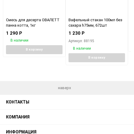
Смесь для десерта ОВАЛЕТТ
Вафельный стакан 100мл без
Н
панна котта, 1кг
сахара h75мм, 672шт
1
1 290
Р
1 230
Р
В наличии
Артикул: 88195
В наличии
В корзину
В корзину
наверх
КОНТАКТЫ
КОМПАНИЯ
ИНФОРМАЦИЯ